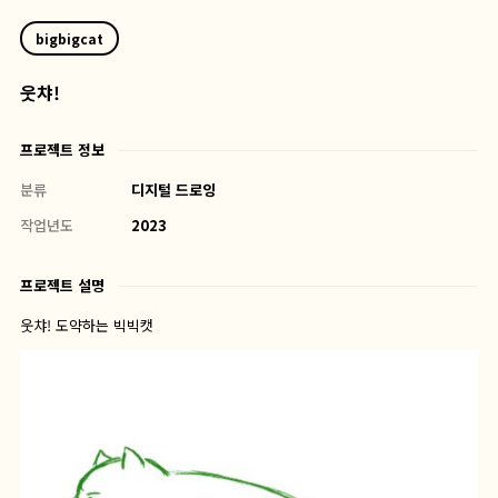
bigbigcat
웃챠!
프로젝트 정보
분류
디지털 드로잉
작업년도
2023
프로젝트 설명
웃챠! 도약하는 빅빅캣