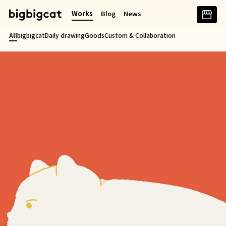
콘
Works
Blog
News
텐
츠
All
bigbigcat
Daily drawing
Goods
Custom & Collaboration
로
바
로
가
기