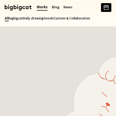
콘
Works
Blog
News
텐
츠
All
bigbigcat
Daily drawing
Goods
Custom & Collaboration
로
바
로
가
기