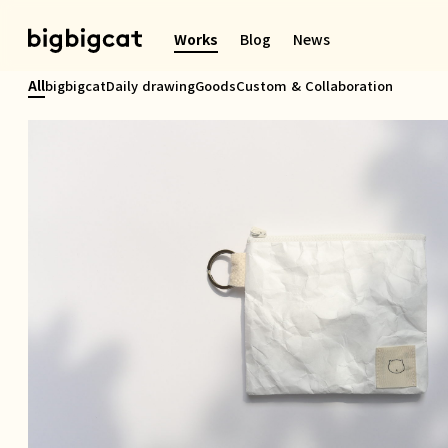
콘
텐
Works
Blog
News
츠
로
All
bigbigcat
Daily drawing
Goods
Custom & Collaboration
바
로
가
기