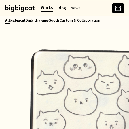
콘
Works
Blog
News
텐
츠
All
bigbigcat
Daily drawing
Goods
Custom & Collaboration
로
바
로
가
기