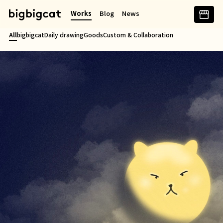
콘
Works
Blog
News
텐
츠
All
bigbigcat
Daily drawing
Goods
Custom & Collaboration
로
바
로
가
기