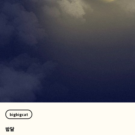
bigbigcat
밤달