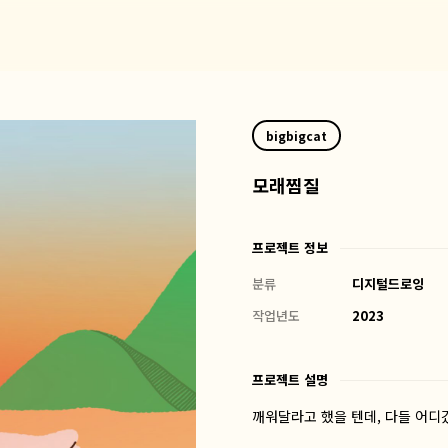
bigbigcat
모래찜질
프로젝트 정보
분류
디지털드로잉
작업년도
2023
프로젝트 설명
깨워달라고 했을 텐데, 다들 어디