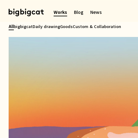
콘
텐
Works
Blog
News
츠
로
All
bigbigcat
Daily drawing
Goods
Custom & Collaboration
바
로
가
기