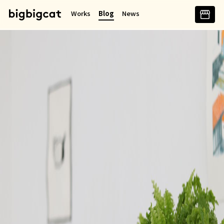
콘
Works
Blog
News
텐
츠
로
바
로
가
기