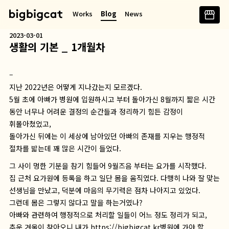
콘
Works
Blog
News
텐
츠
2023-03-01
로
생활의 기본 _ 1개월차
바
로
–
가
지난 2022년은 어떻게 지나갔는지 모르겠다.
기
5월 초에 아빠가 병원에 입원하시고 부터 돌아가신 8월까지 짧은 시간
동안 너무나 어려운 결정의 순간들과 정리하기 힘든 감정이
휘몰아쳤었고,
돌아가신 뒤에는 이 세상에 남아있던 아빠의 존재를 지우는 행정적
절차를 밟는데 꽤 많은 시간이 들었다.
그 사이 멍한 기분을 참기 힘들어 9월즈음 부터는 요가를 시작했다.
집 근처 요가원에 등록을 하고 일단 몸을 움직였다. 다행히 나와 잘 맞는
선생님을 만났고, 덕분에 마음의 무기력은 점차 나아지고 있었다.
그런데 몸은 그렇지 않다고 말을 하는거였나?
아빠와 관련하여 행정적으로 처리할 일들이 어느 정도 정리가 되고,
추운 겨울이 찾아오니 내가 https://bigbigcat.kr병원에 가야 할