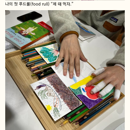
나의 첫 푸드룰(food rull) “제 때 먹자.”